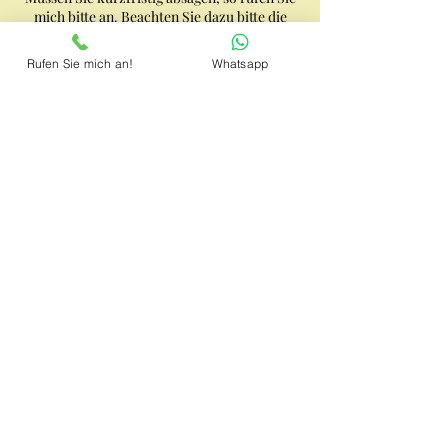
mich bitte an. Beachten Sie dazu bitte die
Seite FAQ auf meiner Website.
Rufen Sie mich an!
Whatsapp
Kontaktangaben
033744/707768
kathys-massage@web.de
Hauptstraße 4, 15837 Baruth/Mark,
Deutschland
033744/707 768
©2019 by Kathy´s Wohlfühlmassage.