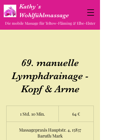
Kathy´s
Wohlfühlmassage
Die mobile Massage für Teltow-Fläming & Elbe-Elster
69. manuelle
Lymphdrainage -
Kopf & Arme
64
Euro
1 Std. 10 Min.
1
64 €
S
t
Massagepraxis Hauptstr. 4, 15837
d
Baruth/Mark
1