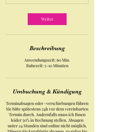
0
M
i
Weiter
n
.
Beschreibung
Anwendungszeit: 60 Min.
Ruhezeit: 5-10 Minuten
Umbuchung & Kündigung
Terminabsagen oder -verschiebungen führen
Sie bitte spätestens 24h vor dem vereinbarten
Termin durch. Andernfalls muss ich Ihnen
leider 50% in Rechnung stellen. Absagen
unter 24 Stunden sind online nicht möglich.
Müssen Sie kurzfristig absagen, so rufen Sie