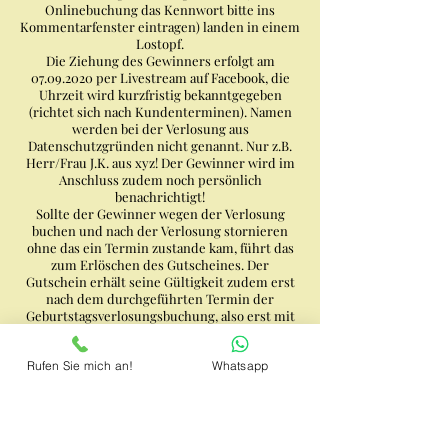
Onlinebuchung das Kennwort bitte ins
Kommentarfenster eintragen) landen in einem
Lostopf.
Die Ziehung des Gewinners erfolgt am
07.09.2020 per Livestream auf Facebook, die
Uhrzeit wird kurzfristig bekanntgegeben
(richtet sich nach Kundenterminen). Namen
werden bei der Verlosung aus
Datenschutzgründen nicht genannt. Nur z.B.
Herr/Frau J.K. aus xyz! Der Gewinner wird im
Anschluss zudem noch persönlich
benachrichtigt!
Sollte der Gewinner wegen der Verlosung
buchen und nach der Verlosung stornieren
ohne das ein Termin zustande kam, führt das
zum Erlöschen des Gutscheines. Der
Gutschein erhält seine Gültigkeit zudem erst
nach dem durchgeführten Termin der
Geburtstagsverlosungsbuchung, also erst mit
der darauf nachfolgenden Buchung. Der
Gutschein ist nicht übertragbar!
Rufen Sie mich an!
Whatsapp
Ich wünsche allen Teilnehmern viel Glück!