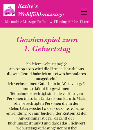
Kathy´s
Wohlfühlmassage
Die mobile Massage für Teltow-Fläming & Elbe-Elster
Gewinnspiel zum
1. Geburtstag
Ich feiere Geburtstag! 🎈
Am 02.09.2020 wird die Firma 1 Jahr alt! Aus
diesem Grund habe ich mir etwas besonderes
ausgedacht!
Ich verlose einen Gutschein im Wert von 55 €
und so könnt ihr gewinnen:
Teilnahmeberechtigt sind alle volljährigen
Personen im 50 km Umkreis von Baruth/Mark.
Alle berechtigten Personen die in der
Geburtstagswoche (31.08. - 06.09.2020) eine
Anwendung bei mir buchen (der Zeitpunkt der
Anwendung ist egal, es zählt der
Buchungszeitpunkt) und dabei das Stichwort
"Geburtstagsverlosung" nennen (bei