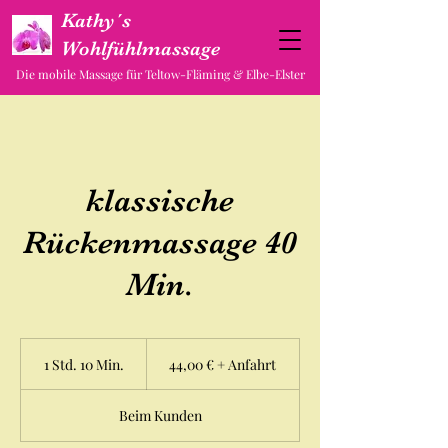
Kathy´s
Wohlfühlmassage
Die mobile Massage für Teltow-Fläming & Elbe-Elster
klassische
Rückenmassage 40
Min.
44,00
€
1 Std. 10 Min.
1
44,00 € + Anfahrt
+
Anfahrt
S
t
Beim Kunden
d
1